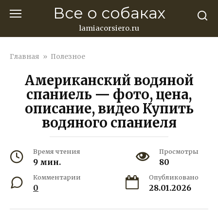
Перейти
Все о собаках
к
контенту
lamiacorsiero.ru
Главная
»
Полезное
Американский водяной
спаниель — фото, цена,
описание, видео Купить
водяного спаниеля
Время чтения
Просмотры
9 мин.
80
Комментарии
Опубликовано
0
28.01.2026