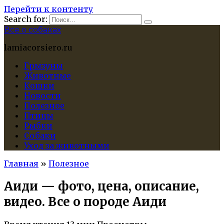
Перейти к контенту
Search for:
Все о собаках
lamiacorsiero.ru
Грызуны
Животные
Кошки
Новости
Полезное
Птицы
Рыбки
Собаки
Уход за животными
Главная
»
Полезное
Аиди — фото, цена, описание,
видео. Все о породе Аиди